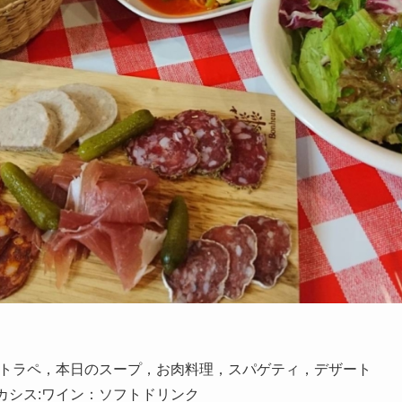
トラペ，本日のスープ，お肉料理，スパゲティ，デザート
:カシス:ワイン：ソフトドリンク