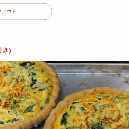
クアウト
き)