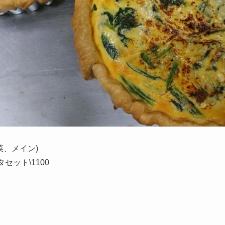
菜、メイン)
ット\1100